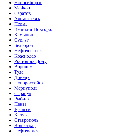
Новосибирск
Майкоп
Саратов
Альметьевск
Пермь
Великий Новгород
Камышин
Сургут
Белгород
Нефтеюганск
Краснодар
Ростов-на-Дону
Воронеж
Тула
Донецк
Новороссийск
Мариуполь
Сарапул
Рыбиск
Пенза
Уральск
Калуга
Ставрополь
Волгоград
Нефтекамск