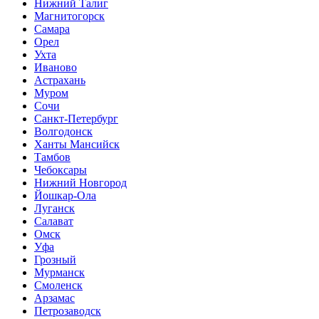
Нижний Талиг
Магнитогорск
Самара
Орел
Ухта
Иваново
Астрахань
Муром
Сочи
Санкт-Петербург
Волгодонск
Ханты Мансийск
Тамбов
Чебоксары
Нижний Новгород
Йошкар-Ола
Луганск
Салават
Омск
Уфа
Грозный
Мурманск
Смоленск
Арзамас
Петрозаводск