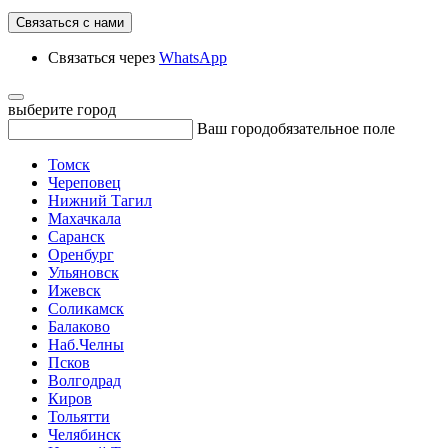
Связаться с нами
Связаться через
WhatsApp
выберите город
Ваш город
обязательное поле
Томск
Череповец
Нижний Тагил
Махачкала
Саранск
Оренбург
Ульяновск
Ижевск
Соликамск
Балаково
Наб.Челны
Псков
Волгодрад
Киров
Тольятти
Челябинск